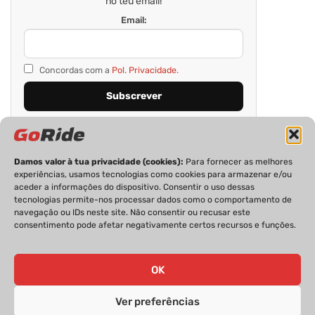
no teu email!
Email:
Concordas com a
Pol. Privacidade.
Damos valor à tua privacidade (cookies):
Para fornecer as melhores
experiências, usamos tecnologias como cookies para armazenar e/ou
aceder a informações do dispositivo. Consentir o uso dessas
tecnologias permite-nos processar dados como o comportamento de
navegação ou IDs neste site. Não consentir ou recusar este
consentimento pode afetar negativamente certos recursos e funções.
PRIVACIDADE
FICHA TÉCNICA
ESTATUTO EDITORIAL
POLÍTICA DE COOKIES
CONTACTOS
OK
Ver preferências