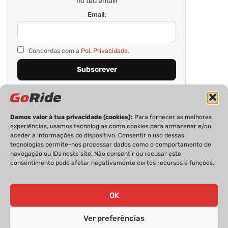
no teu email!
Email:
Concordas com a
Pol. Privacidade.
Damos valor à tua privacidade (cookies):
Para fornecer as melhores
experiências, usamos tecnologias como cookies para armazenar e/ou
aceder a informações do dispositivo. Consentir o uso dessas
tecnologias permite-nos processar dados como o comportamento de
navegação ou IDs neste site. Não consentir ou recusar este
consentimento pode afetar negativamente certos recursos e funções.
PRIVACIDADE
FICHA TÉCNICA
ESTATUTO EDITORIAL
POLÍTICA DE COOKIES
CONTACTOS
OK
Ver preferências