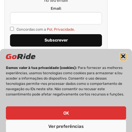
no teu email!
Email:
Concordas com a
Pol. Privacidade.
Damos valor à tua privacidade (cookies):
Para fornecer as melhores
experiências, usamos tecnologias como cookies para armazenar e/ou
aceder a informações do dispositivo. Consentir o uso dessas
tecnologias permite-nos processar dados como o comportamento de
navegação ou IDs neste site. Não consentir ou recusar este
consentimento pode afetar negativamente certos recursos e funções.
PRIVACIDADE
FICHA TÉCNICA
ESTATUTO EDITORIAL
POLÍTICA DE COOKIES
CONTACTOS
OK
Ver preferências