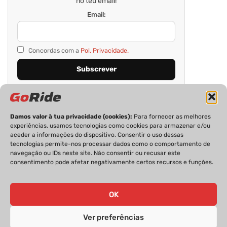
no teu email!
Email:
Concordas com a
Pol. Privacidade.
Damos valor à tua privacidade (cookies):
Para fornecer as melhores
experiências, usamos tecnologias como cookies para armazenar e/ou
aceder a informações do dispositivo. Consentir o uso dessas
tecnologias permite-nos processar dados como o comportamento de
navegação ou IDs neste site. Não consentir ou recusar este
consentimento pode afetar negativamente certos recursos e funções.
PRIVACIDADE
FICHA TÉCNICA
ESTATUTO EDITORIAL
POLÍTICA DE COOKIES
CONTACTOS
OK
Ver preferências