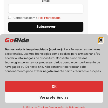
Email:
Concordas com a
Pol. Privacidade.
Damos valor à tua privacidade (cookies):
Para fornecer as melhores
experiências, usamos tecnologias como cookies para armazenar e/ou
aceder a informações do dispositivo. Consentir o uso dessas
tecnologias permite-nos processar dados como o comportamento de
navegação ou IDs neste site. Não consentir ou recusar este
consentimento pode afetar negativamente certos recursos e funções.
PRIVACIDADE
FICHA TÉCNICA
ESTATUTO EDITORIAL
POLÍTICA DE COOKIES
CONTACTOS
OK
Ver preferências
GoRide 2026 | Todos os direitos reservados.
Política de Cookies
Declaração de Privacidade