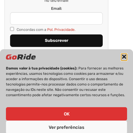
no teu email!
Email:
Concordas com a
Pol. Privacidade.
Damos valor à tua privacidade (cookies):
Para fornecer as melhores
experiências, usamos tecnologias como cookies para armazenar e/ou
aceder a informações do dispositivo. Consentir o uso dessas
tecnologias permite-nos processar dados como o comportamento de
navegação ou IDs neste site. Não consentir ou recusar este
consentimento pode afetar negativamente certos recursos e funções.
PRIVACIDADE
FICHA TÉCNICA
ESTATUTO EDITORIAL
POLÍTICA DE COOKIES
CONTACTOS
OK
Ver preferências