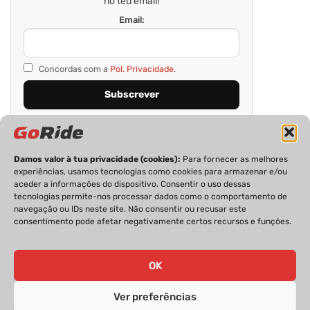
no teu email!
Email:
Concordas com a
Pol. Privacidade.
Damos valor à tua privacidade (cookies):
Para fornecer as melhores
experiências, usamos tecnologias como cookies para armazenar e/ou
aceder a informações do dispositivo. Consentir o uso dessas
tecnologias permite-nos processar dados como o comportamento de
navegação ou IDs neste site. Não consentir ou recusar este
consentimento pode afetar negativamente certos recursos e funções.
PRIVACIDADE
FICHA TÉCNICA
ESTATUTO EDITORIAL
POLÍTICA DE COOKIES
CONTACTOS
OK
Ver preferências