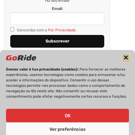
no teu email!
Email:
Concordas com a
Pol. Privacidade.
Damos valor à tua privacidade (cookies):
Para fornecer as melhores
experiências, usamos tecnologias como cookies para armazenar e/ou
aceder a informações do dispositivo. Consentir o uso dessas
tecnologias permite-nos processar dados como o comportamento de
navegação ou IDs neste site. Não consentir ou recusar este
consentimento pode afetar negativamente certos recursos e funções.
PRIVACIDADE
FICHA TÉCNICA
ESTATUTO EDITORIAL
POLÍTICA DE COOKIES
CONTACTOS
OK
Ver preferências