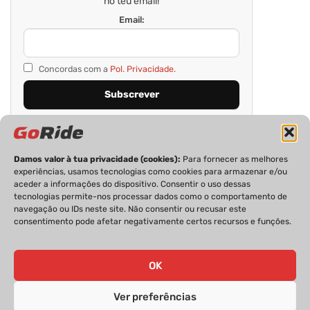
no teu email!
Email:
Concordas com a
Pol. Privacidade.
Damos valor à tua privacidade (cookies):
Para fornecer as melhores
experiências, usamos tecnologias como cookies para armazenar e/ou
aceder a informações do dispositivo. Consentir o uso dessas
tecnologias permite-nos processar dados como o comportamento de
navegação ou IDs neste site. Não consentir ou recusar este
consentimento pode afetar negativamente certos recursos e funções.
PRIVACIDADE
FICHA TÉCNICA
ESTATUTO EDITORIAL
POLÍTICA DE COOKIES
CONTACTOS
OK
Ver preferências