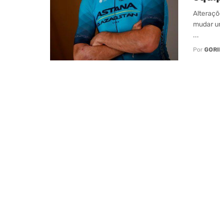
Alteraçõ
mudar u
...
Por
GORI