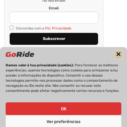
no teu email!
Email:
Concordas com a
Pol. Privacidade.
Damos valor à tua privacidade (cookies):
Para fornecer as melhores
experiências, usamos tecnologias como cookies para armazenar e/ou
aceder a informações do dispositivo. Consentir o uso dessas
tecnologias permite-nos processar dados como o comportamento de
navegação ou IDs neste site. Não consentir ou recusar este
consentimento pode afetar negativamente certos recursos e funções.
PRIVACIDADE
FICHA TÉCNICA
ESTATUTO EDITORIAL
POLÍTICA DE COOKIES
CONTACTOS
OK
Ver preferências