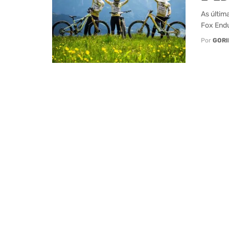
As últim
Fox Endu
Por
GORI