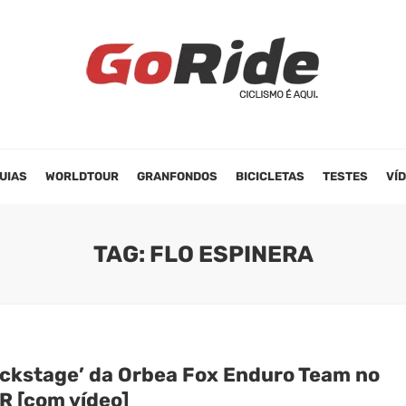
UIAS
WORLDTOUR
GRANFONDOS
BICICLETAS
TESTES
VÍ
TAG: FLO ESPINERA
ackstage’ da Orbea Fox Enduro Team no
R [com vídeo]