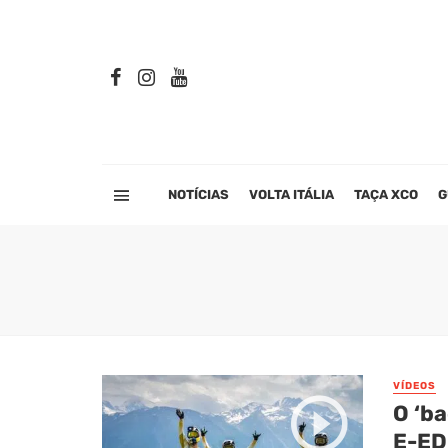
NOTÍCIAS
VOLTA ITÁLIA
TAÇA XCO
G
VÍDEOS
O ‘b
E-ED