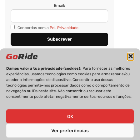
Email:
Concordas com a
Pol. Privacidade.
Damos valor à tua privacidade (cookies):
Para fornecer as melhores
experiências, usamos tecnologias como cookies para armazenar e/ou
aceder a informações do dispositivo. Consentir o uso dessas
tecnologias permite-nos processar dados como o comportamento de
navegação ou IDs neste site. Não consentir ou recusar este
consentimento pode afetar negativamente certos recursos e funções.
PRIVACIDADE
FICHA TÉCNICA
ESTATUTO EDITORIAL
POLÍTICA DE COOKIES
CONTACTOS
OK
Ver preferências
GoRide 2026 | Todos os direitos reservados.