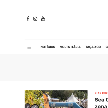
NOTÍCIAS
VOLTA ITÁLIA
TAÇA XCO
G
BIKE CHE
Sea O
zona 