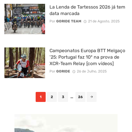
La Lenda de Tartessos 2026 já tem
data marcada
Por
GORIDE TEAM
21 de Agosto, 2025
Campeonatos Europa BTT Melgaço
’25: Portugal faz 10º na prova de
XCR-Team Relay [com vídeos]
Por
GORIDE
26 de Julho, 2025
Posts
1
2
3
...
26
navigation