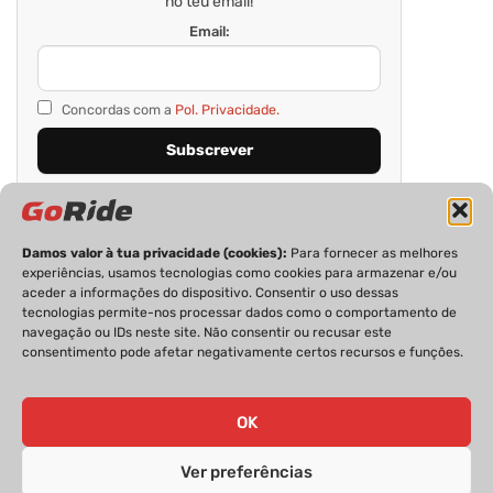
no teu email!
Email:
Concordas com a
Pol. Privacidade.
Damos valor à tua privacidade (cookies):
Para fornecer as melhores
experiências, usamos tecnologias como cookies para armazenar e/ou
aceder a informações do dispositivo. Consentir o uso dessas
tecnologias permite-nos processar dados como o comportamento de
navegação ou IDs neste site. Não consentir ou recusar este
consentimento pode afetar negativamente certos recursos e funções.
PRIVACIDADE
FICHA TÉCNICA
ESTATUTO EDITORIAL
POLÍTICA DE COOKIES
CONTACTOS
OK
Ver preferências