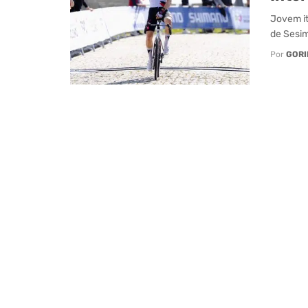
Jovem it
de Sesim
Por
GORI