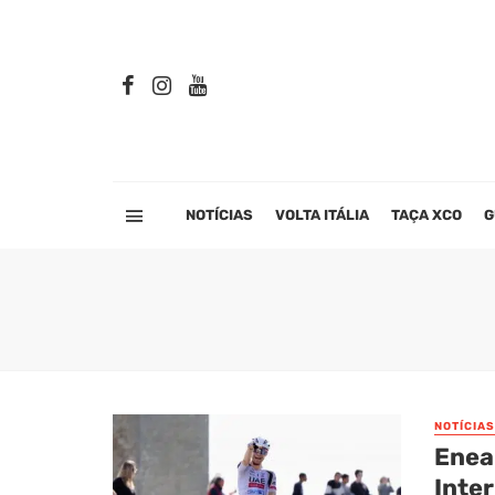
NOTÍCIAS
VOLTA ITÁLIA
TAÇA XCO
G
NOTÍCIAS
Enea
Inte