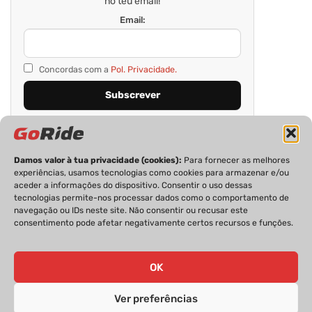
no teu email!
Email:
Concordas com a
Pol. Privacidade.
Damos valor à tua privacidade (cookies):
Para fornecer as melhores
experiências, usamos tecnologias como cookies para armazenar e/ou
aceder a informações do dispositivo. Consentir o uso dessas
tecnologias permite-nos processar dados como o comportamento de
navegação ou IDs neste site. Não consentir ou recusar este
consentimento pode afetar negativamente certos recursos e funções.
PRIVACIDADE
FICHA TÉCNICA
ESTATUTO EDITORIAL
POLÍTICA DE COOKIES
CONTACTOS
OK
Ver preferências