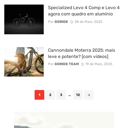
Specialized Levo 4 Comp e Levo 4
agora com quadro em alumínio
Por
GORIDE
28 de Maio, 2025
Cannondale Moterra 2025: mais
leve e potente? [com vídeos]
Por
GORIDE TEAM
19 de Maio, 2025
Posts
1
2
3
...
12
navigation