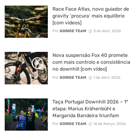
Race Face Atlas, novo guiador de
gravity ‘procura’ mais equilíbrio
[com vídeos]
Por
GORIDE TEAM
3 de Abril, 2026
Nova suspensão Fox 40 promete
com mais controlo e consistência
no downhill [com vídeo]
Por
GORIDE TEAM
1 de Abril, 2026
Taça Portugal Downhill 2026 – 1ª
etapa: Marius Krähenbühl e
Margarida Bandeira triunfam
Por
GORIDE TEAM
16 de Março, 2026