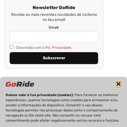
Newsletter GoRide
Recebe as mais recentes novidades de ciclismo
no teu email!
Email:
Concordas com a
Pol. Privacidade.
Damos valor à tua privacidade (cookies):
Para fornecer as melhores
experiências, usamos tecnologias como cookies para armazenar e/ou
aceder a informações do dispositivo. Consentir o uso dessas
tecnologias permite-nos processar dados como o comportamento de
PRIVACIDADE
FICHA TÉCNICA
ESTATUTO EDITORIAL
navegação ou IDs neste site. Não consentir ou recusar este
POLÍTICA DE COOKIES
CONTACTOS
consentimento pode afetar negativamente certos recursos e funções.