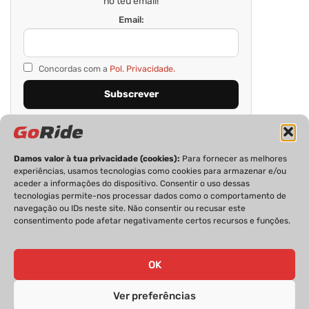
no teu email!
Email:
Concordas com a
Pol. Privacidade.
Damos valor à tua privacidade (cookies):
Para fornecer as melhores
experiências, usamos tecnologias como cookies para armazenar e/ou
aceder a informações do dispositivo. Consentir o uso dessas
tecnologias permite-nos processar dados como o comportamento de
navegação ou IDs neste site. Não consentir ou recusar este
consentimento pode afetar negativamente certos recursos e funções.
PRIVACIDADE
FICHA TÉCNICA
ESTATUTO EDITORIAL
POLÍTICA DE COOKIES
CONTACTOS
OK
Ver preferências