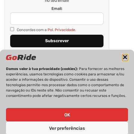
no teu email!
Email:
Concordas com a
Pol. Privacidade.
Damos valor à tua privacidade (cookies):
Para fornecer as melhores
experiências, usamos tecnologias como cookies para armazenar e/ou
aceder a informações do dispositivo. Consentir o uso dessas
tecnologias permite-nos processar dados como o comportamento de
navegação ou IDs neste site. Não consentir ou recusar este
consentimento pode afetar negativamente certos recursos e funções.
PRIVACIDADE
FICHA TÉCNICA
ESTATUTO EDITORIAL
POLÍTICA DE COOKIES
CONTACTOS
OK
Ver preferências