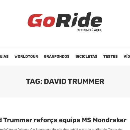
UIAS
WORLDTOUR
GRANFONDOS
BICICLETAS
TESTES
VÍ
TAG: DAVID TRUMMER
d Trummer reforça equipa MS Mondraker
unfo' para 'atacar' a temporada de downhill e o cirucuito da Taça do