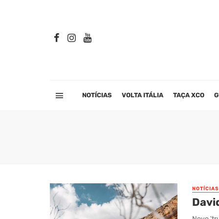
NOTÍCIAS
VOLTA ITÁLIA
TAÇA XCO
G
NOTÍCIAS
Davi
Novo 'tr