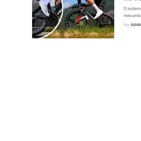
O sistem
mecanism
Por
GORI