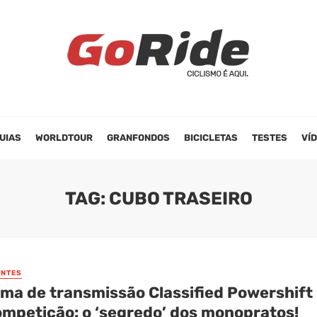
UIAS
WORLDTOUR
GRANFONDOS
BICICLETAS
TESTES
VÍ
TAG: CUBO TRASEIRO
NTES
ema de transmissão Classified Powershift
ompetição: o ‘segredo’ dos monopratos!