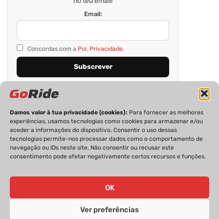
no teu email!
Email:
Concordas com a
Pol. Privacidade.
Damos valor à tua privacidade (cookies):
Para fornecer as melhores
experiências, usamos tecnologias como cookies para armazenar e/ou
aceder a informações do dispositivo. Consentir o uso dessas
tecnologias permite-nos processar dados como o comportamento de
navegação ou IDs neste site. Não consentir ou recusar este
consentimento pode afetar negativamente certos recursos e funções.
PRIVACIDADE
FICHA TÉCNICA
ESTATUTO EDITORIAL
POLÍTICA DE COOKIES
CONTACTOS
OK
Ver preferências