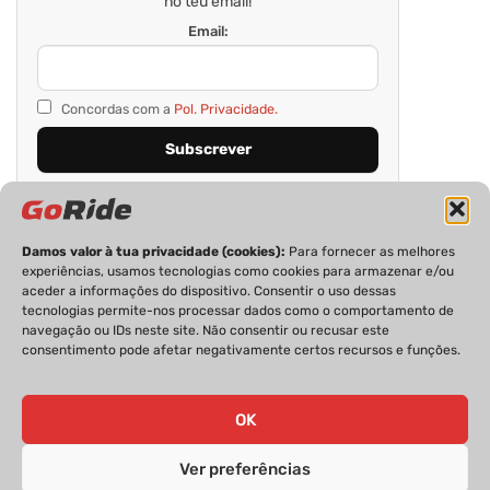
no teu email!
Email:
Concordas com a
Pol. Privacidade.
Damos valor à tua privacidade (cookies):
Para fornecer as melhores
experiências, usamos tecnologias como cookies para armazenar e/ou
aceder a informações do dispositivo. Consentir o uso dessas
tecnologias permite-nos processar dados como o comportamento de
navegação ou IDs neste site. Não consentir ou recusar este
consentimento pode afetar negativamente certos recursos e funções.
PRIVACIDADE
FICHA TÉCNICA
ESTATUTO EDITORIAL
POLÍTICA DE COOKIES
CONTACTOS
OK
Ver preferências