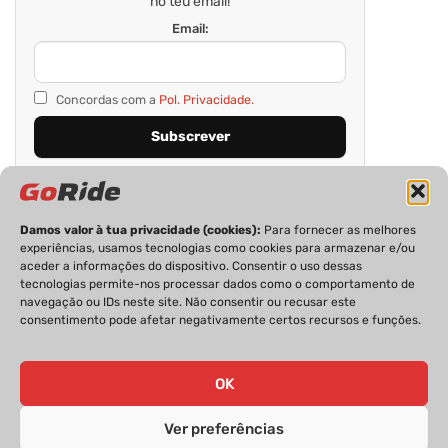
no teu email!
Email:
Concordas com a
Pol. Privacidade.
Damos valor à tua privacidade (cookies):
Para fornecer as melhores
experiências, usamos tecnologias como cookies para armazenar e/ou
aceder a informações do dispositivo. Consentir o uso dessas
tecnologias permite-nos processar dados como o comportamento de
navegação ou IDs neste site. Não consentir ou recusar este
consentimento pode afetar negativamente certos recursos e funções.
PRIVACIDADE
FICHA TÉCNICA
ESTATUTO EDITORIAL
POLÍTICA DE COOKIES
CONTACTOS
OK
Ver preferências