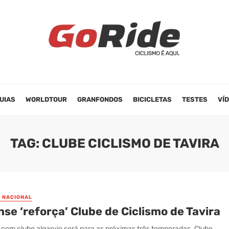
UIAS
WORLDTOUR
GRANFONDOS
BICICLETAS
TESTES
VÍ
TAG: CLUBE CICLISMO DE TAVIRA
O NACIONAL
se ‘reforça’ Clube de Ciclismo de Tavira
 com clube algarvio será para as próximas três temporadas. Clube