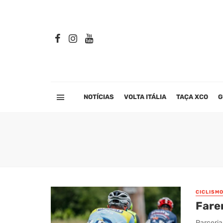
NOTÍCIAS
VOLTA ITÁLIA
TAÇA XCO
G
CICLISM
Faren
Parceria