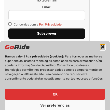
no teu email!
Email:
Concordas com a
Pol. Privacidade.
Damos valor à tua privacidade (cookies):
Para fornecer as melhores
experiências, usamos tecnologias como cookies para armazenar e/ou
aceder a informações do dispositivo. Consentir o uso dessas
tecnologias permite-nos processar dados como o comportamento de
navegação ou IDs neste site. Não consentir ou recusar este
consentimento pode afetar negativamente certos recursos e funções.
PRIVACIDADE
FICHA TÉCNICA
ESTATUTO EDITORIAL
POLÍTICA DE COOKIES
CONTACTOS
OK
Ver preferências