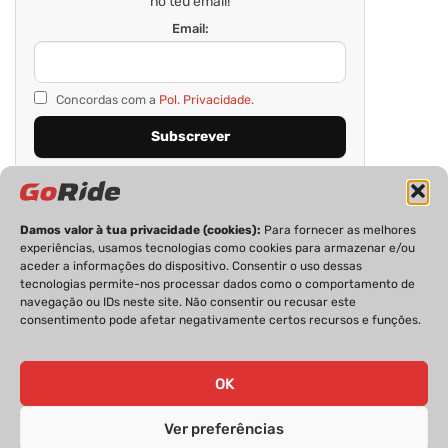
no teu email!
Email:
Concordas com a
Pol. Privacidade.
Damos valor à tua privacidade (cookies):
Para fornecer as melhores
experiências, usamos tecnologias como cookies para armazenar e/ou
aceder a informações do dispositivo. Consentir o uso dessas
tecnologias permite-nos processar dados como o comportamento de
navegação ou IDs neste site. Não consentir ou recusar este
consentimento pode afetar negativamente certos recursos e funções.
PRIVACIDADE
FICHA TÉCNICA
ESTATUTO EDITORIAL
POLÍTICA DE COOKIES
CONTACTOS
OK
Ver preferências