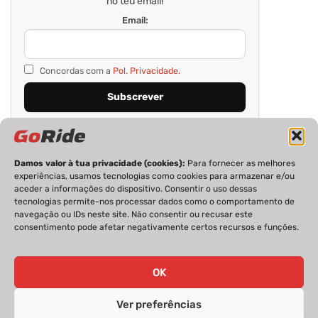
no teu email!
Email:
Concordas com a
Pol. Privacidade.
Damos valor à tua privacidade (cookies):
Para fornecer as melhores
experiências, usamos tecnologias como cookies para armazenar e/ou
aceder a informações do dispositivo. Consentir o uso dessas
tecnologias permite-nos processar dados como o comportamento de
navegação ou IDs neste site. Não consentir ou recusar este
consentimento pode afetar negativamente certos recursos e funções.
PRIVACIDADE
FICHA TÉCNICA
ESTATUTO EDITORIAL
POLÍTICA DE COOKIES
CONTACTOS
OK
Ver preferências