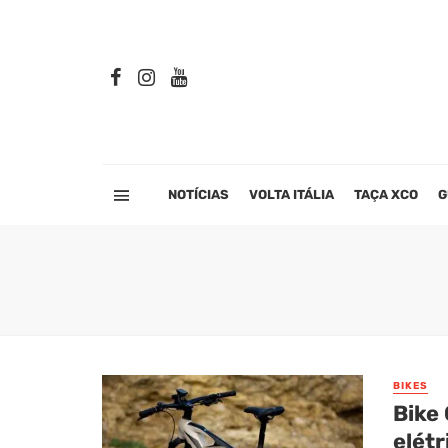
NOTÍCIAS
VOLTA ITÁLIA
TAÇA XCO
G
BIKES
Bike 
elétr