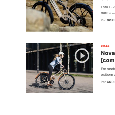
Esta E-V
normal..
Por
GORI
BIKES
Nova
[com
Em modo 
exibem u
Por
GORI