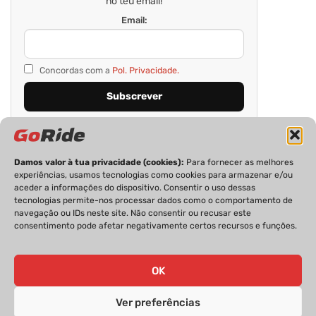
no teu email!
Email:
Concordas com a
Pol. Privacidade.
Damos valor à tua privacidade (cookies):
Para fornecer as melhores
experiências, usamos tecnologias como cookies para armazenar e/ou
aceder a informações do dispositivo. Consentir o uso dessas
tecnologias permite-nos processar dados como o comportamento de
navegação ou IDs neste site. Não consentir ou recusar este
consentimento pode afetar negativamente certos recursos e funções.
PRIVACIDADE
FICHA TÉCNICA
ESTATUTO EDITORIAL
POLÍTICA DE COOKIES
CONTACTOS
OK
Ver preferências