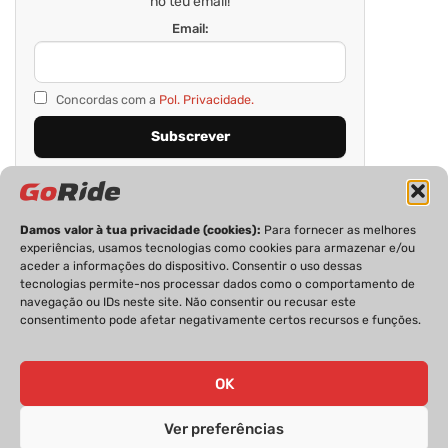
no teu email!
Email:
Concordas com a
Pol. Privacidade.
Damos valor à tua privacidade (cookies):
Para fornecer as melhores
experiências, usamos tecnologias como cookies para armazenar e/ou
aceder a informações do dispositivo. Consentir o uso dessas
tecnologias permite-nos processar dados como o comportamento de
navegação ou IDs neste site. Não consentir ou recusar este
consentimento pode afetar negativamente certos recursos e funções.
PRIVACIDADE
FICHA TÉCNICA
ESTATUTO EDITORIAL
POLÍTICA DE COOKIES
CONTACTOS
OK
Ver preferências