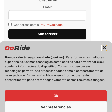
no teu email!
Email:
Concordas com a
Pol. Privacidade.
Damos valor à tua privacidade (cookies):
Para fornecer as melhores
experiências, usamos tecnologias como cookies para armazenar e/ou
aceder a informações do dispositivo. Consentir o uso dessas
tecnologias permite-nos processar dados como o comportamento de
navegação ou IDs neste site. Não consentir ou recusar este
consentimento pode afetar negativamente certos recursos e funções.
PRIVACIDADE
FICHA TÉCNICA
ESTATUTO EDITORIAL
POLÍTICA DE COOKIES
CONTACTOS
OK
Ver preferências