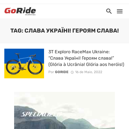
TAG: СЛАВА УКРАЇНІ! ГЕРОЯМ СЛАВА!
3T Exploro RaceMax Ukraine:
“Слава Україні! Героям слава!”
(Glória à Ucrânia! Glória aos heróis!)
Por
GORIDE
16 de Maio, 2022