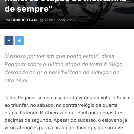
de sempre”
Por
GORIDE TEAM
21 de Junho, 2026
"Ansioso por ver em que ponto estou", disse
Pogacar sobre a última etapa da Volta à Suíça,
deixando no ar a possibilidade de exibição de
alto nível.
Tadej Pogacar somou a segunda vitória na Volta à Suíça
ao triunfar, no sábado, no contrarrelógio da quarta
etapa, batendo Mathieu van der Poel por apenas três
décimas de segundo. Apesar do sucesso, o esloveno já
virou atenções para a tirada de domingo, que antevê