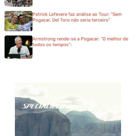
Patrick Lefevere faz análise ao Tour: “Sem
Pogacar, Del Toro não seria terceiro”
Armstrong rende-se a Pogacar: “O melhor de
todos os tempos”: