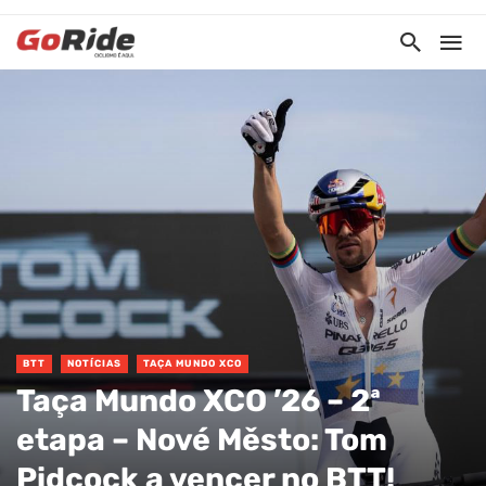
BTT
NOTÍCIAS
TAÇA MUNDO XCO
Taça Mundo XCO ’26 – 2ª
etapa – Nové Město: Tom
Pidcock a vencer no BTT!