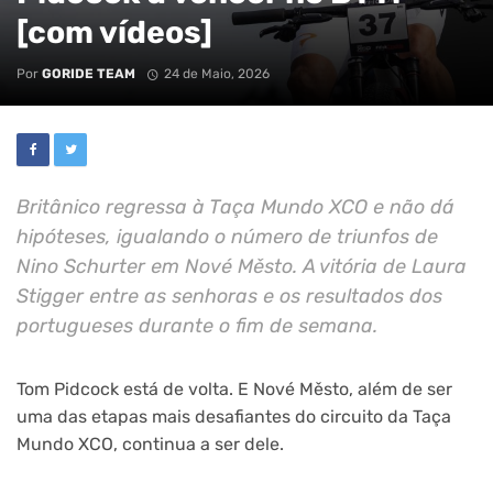
[com vídeos]
Por
GORIDE TEAM
24 de Maio, 2026
Britânico regressa à Taça Mundo XCO e não dá
hipóteses, igualando o número de triunfos de
Nino Schurter em Nové Město. A vitória de Laura
Stigger entre as senhoras e os resultados dos
portugueses durante o fim de semana.
Tom Pidcock está de volta. E Nové Město, além de ser
uma das etapas mais desafiantes do circuito da Taça
Mundo XCO, continua a ser dele.