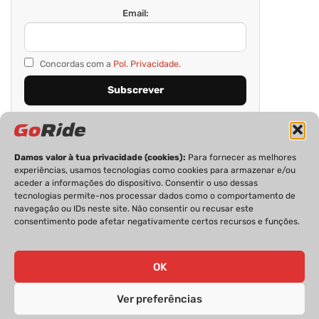
Email:
Concordas com a
Pol. Privacidade.
Damos valor à tua privacidade (cookies):
Para fornecer as melhores
experiências, usamos tecnologias como cookies para armazenar e/ou
aceder a informações do dispositivo. Consentir o uso dessas
tecnologias permite-nos processar dados como o comportamento de
navegação ou IDs neste site. Não consentir ou recusar este
consentimento pode afetar negativamente certos recursos e funções.
PRIVACIDADE
FICHA TÉCNICA
ESTATUTO EDITORIAL
POLÍTICA DE COOKIES
CONTACTOS
OK
Ver preferências
GoRide 2026 | Todos os direitos reservados.