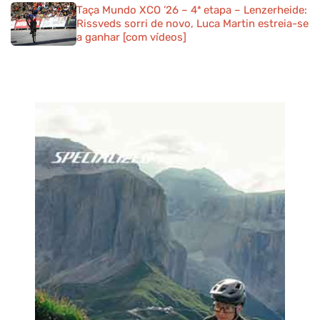
Taça Mundo XCO ’26 – 4ª etapa – Lenzerheide:
Rissveds sorri de novo, Luca Martin estreia-se
a ganhar [com vídeos]