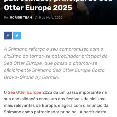
Otter Europe 2025
Por
GORIDE TEAM
8 de Maio, 2025
A Shimano reforça o seu compromisso com o
ciclismo ao tornar-se patrocinador principal do
Sea Otter Europe, que passa a chamar-se
oficialmente Shimano Sea Otter Europe Costa
Brava-Girona by Garmin.
O
Sea Otter Europe
2025 dá um passo importante na
sua consolidação como um dos festivais de ciclismo
mais relevantes da Europa, e agora com o anúncio da
Shimano como patrocinador principal. A partir desta