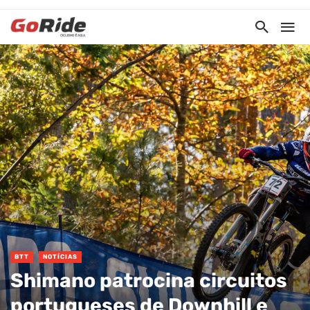
BTT
NOTÍCIAS
Shimano patrocina circuitos
portugueses de Downhill e