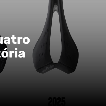
quatro
ória