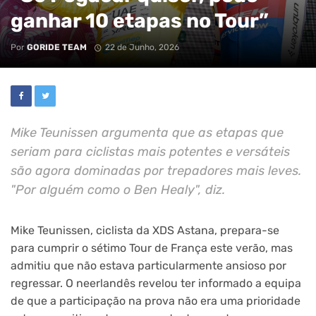
ganhar 10 etapas no Tour”
Por
GORIDE TEAM
22 de Junho, 2026
Mike Teunissen argumenta que as etapas que
seriam para ciclistas mais potentes e versáteis
são agora dominadas por trepadores mais leves.
"Por alguém como o Ben Healy", diz.
Mike Teunissen, ciclista da XDS Astana, prepara-se
para cumprir o sétimo Tour de França este verão, mas
admitiu que não estava particularmente ansioso por
regressar. O neerlandês revelou ter informado a equipa
de que a participação na prova não era uma prioridade