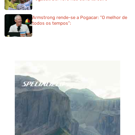
Armstrong rende-se a Pogacar: “O melhor de
todos os tempos”: