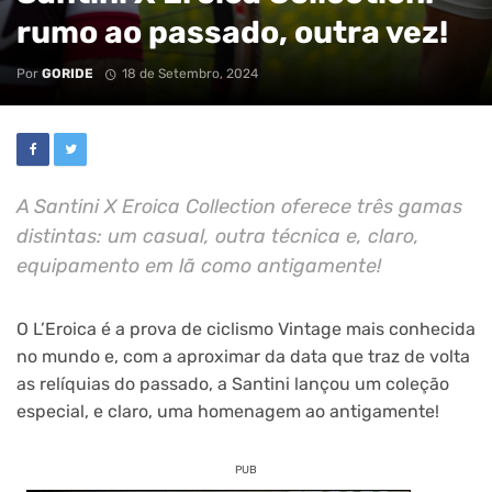
rumo ao passado, outra vez!
Por
GORIDE
18 de Setembro, 2024
A Santini X Eroica Collection oferece três gamas
distintas: um casual, outra técnica e, claro,
equipamento em lã como antigamente!
O L’Eroica é a prova de ciclismo Vintage mais conhecida
no mundo e, com a aproximar da data que traz de volta
as relíquias do passado, a Santini lançou um coleção
especial, e claro, uma homenagem ao antigamente!
PUB