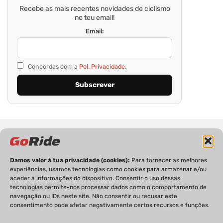
Recebe as mais recentes novidades de ciclismo
no teu email!
Email:
Concordas com a
Pol. Privacidade.
Damos valor à tua privacidade (cookies):
Para fornecer as melhores
experiências, usamos tecnologias como cookies para armazenar e/ou
aceder a informações do dispositivo. Consentir o uso dessas
PRIVACIDADE
FICHA TÉCNICA
ESTATUTO EDITORIAL
tecnologias permite-nos processar dados como o comportamento de
POLÍTICA DE COOKIES
CONTACTOS
navegação ou IDs neste site. Não consentir ou recusar este
consentimento pode afetar negativamente certos recursos e funções.