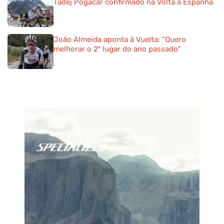
Tadej Pogacar confirmado na Volta a Espanha
João Almeida aponta à Vuelta: “Quero
melhorar o 2º lugar do ano passado”