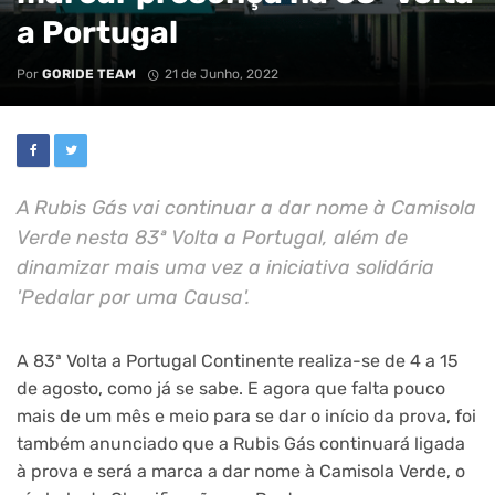
a Portugal
Por
GORIDE TEAM
21 de Junho, 2022
A Rubis Gás vai continuar a dar nome à Camisola
Verde nesta 83ª Volta a Portugal, além de
dinamizar mais uma vez a iniciativa solidária
'Pedalar por uma Causa'.
A 83ª Volta a Portugal Continente realiza-se de 4 a 15
de agosto, como já se sabe. E agora que falta pouco
mais de um mês e meio para se dar o início da prova, foi
também anunciado que a Rubis Gás continuará ligada
à prova e será a marca a dar nome à Camisola Verde, o