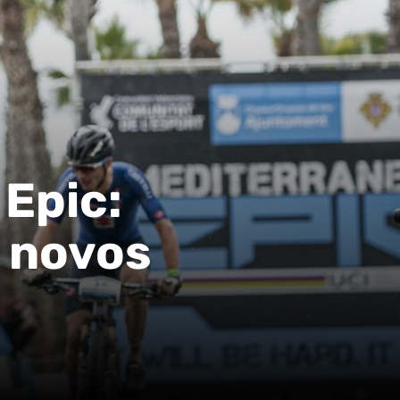
 Epic:
s novos