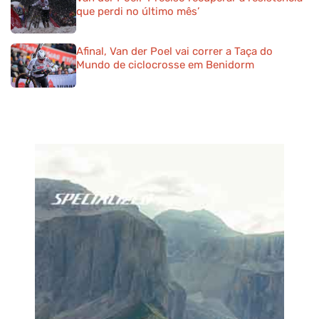
que perdi no último mês’
Afinal, Van der Poel vai correr a Taça do
Mundo de ciclocrosse em Benidorm