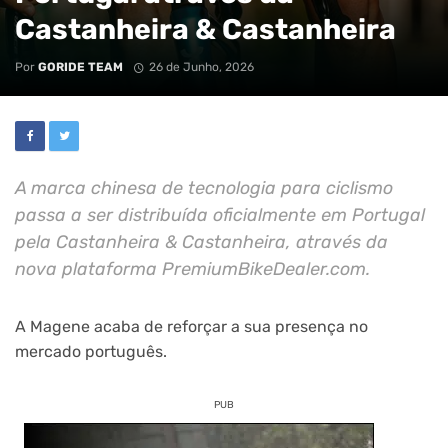
Castanheira & Castanheira
Por
GORIDE TEAM
26 de Junho, 2026
A marca chinesa de tecnologia para ciclismo
passa a ser distribuída oficialmente em Portugal
pela Castanheira & Castanheira, através da
nova plataforma PremiumBikeDealer.com.
A Magene acaba de reforçar a sua presença no
mercado português.
PUB