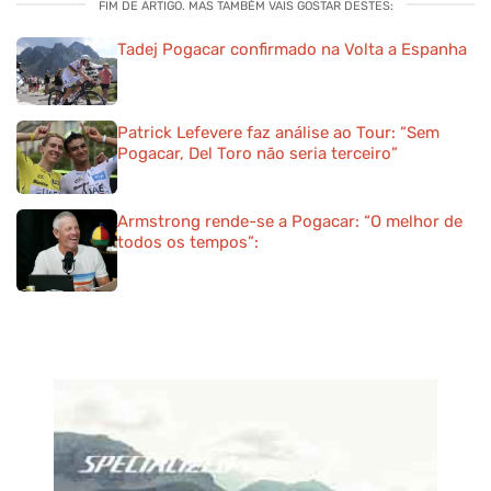
FIM DE ARTIGO. MAS TAMBÉM VAIS GOSTAR DESTES:
Tadej Pogacar confirmado na Volta a Espanha
Patrick Lefevere faz análise ao Tour: “Sem
Pogacar, Del Toro não seria terceiro”
Armstrong rende-se a Pogacar: “O melhor de
todos os tempos”: