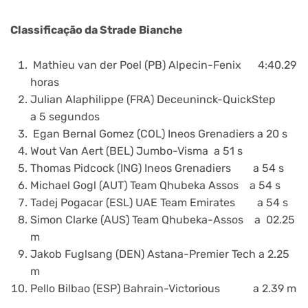
Classificação da Strade Bianche
Mathieu van der Poel (PB) Alpecin-Fenix 4:40.29
horas
Julian Alaphilippe (FRA) Deceuninck-QuickStep
a 5 segundos
Egan Bernal Gomez (COL) Ineos Grenadiers a 20 s
Wout Van Aert (BEL) Jumbo-Visma a 51 s
Thomas Pidcock (ING) Ineos Grenadiers a 54 s
Michael Gogl (AUT) Team Qhubeka Assos a 54 s
Tadej Pogacar (ESL) UAE Team Emirates a 54 s
Simon Clarke (AUS) Team Qhubeka-Assos a 02.25
m
Jakob Fuglsang (DEN) Astana-Premier Tech a 2.25
m
Pello Bilbao (ESP) Bahrain-Victorious a 2.39 m