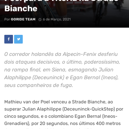
Bianche
Por
GORIDE TEAM
6 de Março, 2021
O corredor holandês da Alpecin-Fenix desferiu
dois ataques decisivos, o último, poderosíssimo,
na rampa final, em Siena, esmagando Julian
Alaphilippe (Deceuninck) e Egan Bernal (Ineos),
seus companheiros de fuga.
Mathieu van der Poel venceu a Strade Bianche, ao
superar Julian Alaphilippe (Deceuninck-QuickStep) por
cinco segundos, e o colombiano Egan Bernal (Ineos-
Grenadiers), por 20 segundos, nos últimos 400 metros