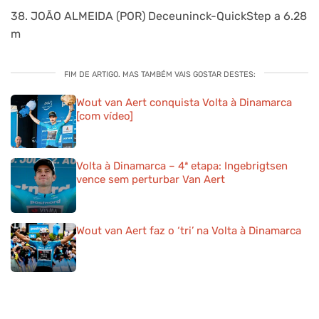
38. JOÃO ALMEIDA (POR) Deceuninck-QuickStep a 6.28
m
FIM DE ARTIGO. MAS TAMBÉM VAIS GOSTAR DESTES:
Wout van Aert conquista Volta à Dinamarca
[com vídeo]
Volta à Dinamarca – 4ª etapa: Ingebrigtsen
vence sem perturbar Van Aert
Wout van Aert faz o ‘tri’ na Volta à Dinamarca